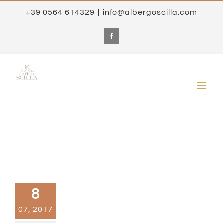
Skip
+39 0564 614329
|
info@albergoscilla.com
to
content
Facebook
8
07, 2017