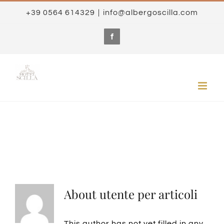
Skip
+39 0564 614329
|
info@albergoscilla.com
to
content
Facebook
About
utente per articoli
This author has not yet filled in any