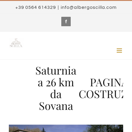
Skip
+39 0564 614329
|
info@albergoscilla.com
to
content
Facebook
Saturnia
a 26 km
PAGINA 
da
COSTRUZ
Sovana